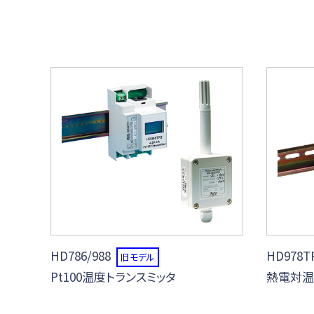
HD786/988
HD978T
旧モデル
Pt100温度トランスミッタ
熱電対温