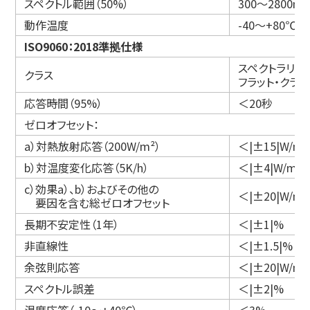
スペクトル範囲（50%）
300～2800nm
動作温度
-40～+80℃
ISO9060：2018準拠仕様
スペクトラリー
クラス
フラット・クラス
応答時間（95%）
＜20秒
ゼロオフセット：
a）対熱放射応答（200W/m²）
＜|±15|W/m²
b）対温度変化応答（5K/h）
＜|±4|W/m²
c）効果a）、b）およびその他の
＜|±20|W/m²
要因を含む総ゼロオフセット
長期不安定性（1年）
＜|±1|%
非直線性
＜|±1.5|%
余弦則応答
＜|±20|W/m²
スペクトル誤差
＜|±2|%