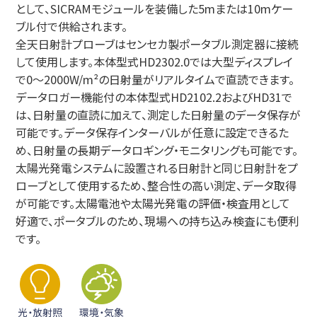
として、SICRAMモジュールを装備した5mまたは10mケー
ブル付で供給されます。
全天日射計プローブはセンセカ製ポータブル測定器に接続
して使用します。本体型式HD2302.0では大型ディスプレイ
で0～2000W/m²の日射量がリアルタイムで直読できます。
データロガー機能付の本体型式HD2102.2およびHD31で
は、日射量の直読に加えて、測定した日射量のデータ保存が
可能です。データ保存インターバルが任意に設定できるた
め、日射量の長期データロギング・モニタリングも可能です。
太陽光発電システムに設置される日射計と同じ日射計をプ
ローブとして使用するため、整合性の高い測定、データ取得
が可能です。太陽電池や太陽光発電の評価・検査用として
好適で、ポータブルのため、現場への持ち込み検査にも便利
です。
光・放射照
環境・気象