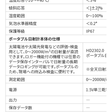
温度応答（-10～+40℃）
＜3%
傾斜応答
＜|±2|%
湿度範囲
0～100%
気泡水準器精度
＜0.2°
保護等級
IP67
ポータブル日射計本体の仕様
太陽電池や太陽光発電などの評価・検査
HD2302.0
用として、0～2000W/m²の日射量が直読
ポータブル日
できます。ロガー機能付の機種では任意の
データ保存インターバルで日射量の長期
データロギングが可能です。ポータブルの
※全天日射計プ
ため、現場への持込み検査に便利です。
測定範囲
0～2000W/m²
電源
1.5V単三乾電
出力
―
保存データ数
―