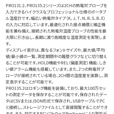
PRO131.2、PRO135.2シリーズは2CHの熱電対プローブを
入力できるハイクラスなプロフェッショナル仕様のポータブ
ル温度計です。幅広い熱電対タイプ（K、J、T、N、R、S、B、E）
の入力に対応しています。最適化された接点補償と補正機
能を兼ね備え、接続された熱電対温度プローブの性能を最
大限に引き出し、長期に渡り高精度な温度測定を実現しま
す。
ディスプレイ表示は、異なるフォントサイズや、最大値/平均
値/最小値の一覧、測定期間中の履歴グラフなどに切り替え
ることが可能です。HOLD機能やREL（偏差測定）機能、しき
い値アラーム機能も搭載しています。また、2つの熱電対プ
ローブが接続されている場合、2CH間の温度差を演算し、測
定表示することが可能です。
PRO135.2はロギング機能を装備しており、最大100万セッ
トの測定データを保存することが可能です。保存されたデー
タはCSVまたはJSON形式で保存され、USBケーブルでPC
と接続し、ストレージファイルとして直接閲覧することができ
ます。また、対応するPCソフトウェアProXwareにより測定デ