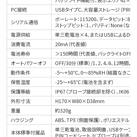
PC接続
USBタイプC、大容量ストレージ（PRO13
ボーレート：115200、データビット：8、
シリアル通信
ストップビット：1、パリティ：None（なし）
電源供給
単三乾電池×4、またはUSBによるDC
消費電流
20mA（代表値）
電池寿命
＞150時間（代表値、バックライトOFF
オートパワーオフ
OFF/30分（標準）/1、2、4、6、12時間
動作条件
-5～+50℃、0～85%RH（結露なきこと
保管温度
-25～+65℃（電池を含まず）
保護等級
IP67（プローブ接続部を除く）、IK06
外形寸法
H170×W80×D38mm
重量
約320g
ハウジング
ABS、TPE（側面保護）、ポリエステル（
単三乾電池、取扱説明書、USBケーブル（P
本体標準付属品
PINコードシート ※プローブは別途ご