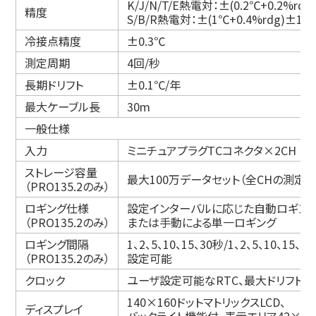
K/J/N/T/E熱電対：±(0.2℃+0.2%rdg)
精度
S/B/R熱電対：±(1℃+0.4%rdg)±1dig
冷接点精度
±0.3℃
測定周期
4回/秒
長期ドリフト
±0.1℃/年
最大ケーブル長
30m
一般仕様
入力
ミニチュアプラグTCコネクタ×2CH
ストレージ容量
最大100万データセット（全CHの測定
（PRO135.2のみ）
ロギング仕様
設定インターバルに応じた自動ロギング
（PRO135.2のみ）
または手動による単一ロギング
ロギング間隔
1、2、5、10、15、30秒/1、2、5、10、1
（PRO135.2のみ）
設定可能
クロック
ユーザ設定可能なRTC、最大ドリフト1分
140×160ドットマトリックスLCD、
ディスプレイ
バックライト機能付、表示エリア42×5