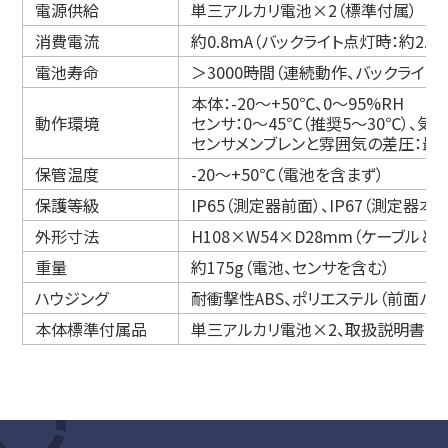
電源供給
単三アルカリ電池×2（標準付属）
消費電流
約0.8mA（バックライト点灯時：約2.8m
電池寿命
＞3000時間（連続動作、バックライト
本体：-20～+50℃、0～95%RH
動作環境
センサ：0～45℃（推奨5～30℃）、気圧6
センサメンブレンと雰囲気の差圧：最大±
保管温度
-20～+50℃（電池を含まず）
保護等級
IP65（測定器前面）、IP67（測定器本体
外形寸法
H108×W54×D28mm（ケーブルと
重量
約175g（電池、センサを含む）
ハウジング
耐衝撃性ABS、ポリエステル（前面パネ
本体標準付属品
単三アルカリ電池×2、取扱説明書