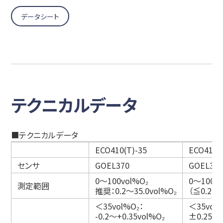
データシート
テクニカルデータ
■テクニカルデータ
ECO410(T)-35
ECO410(
センサ
GOEL370
GOEL381
0～100vol%O₂
0～100vo
測定範囲
推奨：0.2～35.0vol%O₂
（≦0.2、
＜35vol%O₂：
＜35vol%
-0.2～+0.35vol%O₂
±0.25vo