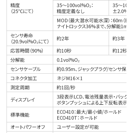
精度
35～100vol%O₂：
35～100v
（25℃にて）
精度定義なし
±2.0%×
MOD（最大潜水可能水深）：60m（ECO
ナイトロックス36%まで、分解能1m
センサ寿命
約2年
約3年
（20.9vol%O₂にて）
応答時間（90%）
約10秒
約12秒
分解能
0.1vol%O₂
センサケーブル
約0.95m、ジャックプラグ/センサ保
コネクタ加工
ネジM16×1
測定周期
約1回/秒
3段表示LCD、電池残量表示・バックラ
ディスプレイ
ボタンプッシュによる上下反転表示
ECO410：最大/最小値/ホールド
標準機能
ECO410T：ホールド
オートパワーオフ
ユーザー設定が可能