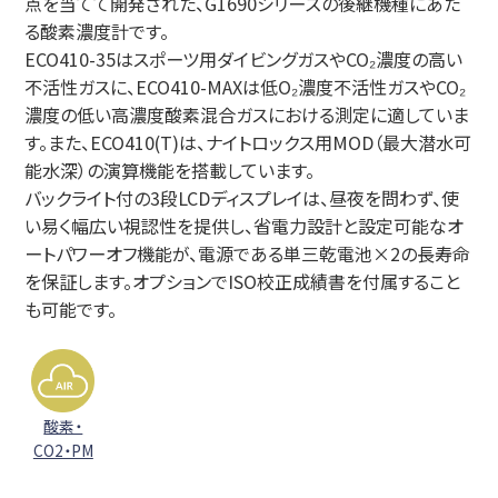
点を当てて開発された、G1690シリーズの後継機種にあた
る酸素濃度計です。
ECO410-35はスポーツ用ダイビングガスやCO₂濃度の高い
不活性ガスに、ECO410-MAXは低O₂濃度不活性ガスやCO₂
濃度の低い高濃度酸素混合ガスにおける測定に適していま
す。また、ECO410(T)は、ナイトロックス用MOD（最大潜水可
能水深）の演算機能を搭載しています。
バックライト付の3段LCDディスプレイは、昼夜を問わず、使
い易く幅広い視認性を提供し、省電力設計と設定可能なオ
ートパワーオフ機能が、電源である単三乾電池×2の長寿命
を保証します。オプションでISO校正成績書を付属すること
も可能です。
酸素・
CO2・PM