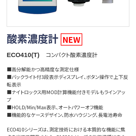
酸素濃度計
NEW
コンパクト酸素濃度計
ECO410(T)
■高分解能かつ高精度な測定仕様
■バックライト付3段表示ディスプレイ、ボタン操作で上下反
転表示
■ナイトロックス用MOD計算機能付きモデルもラインアッ
プ
■HOLD/Min/Max表示、オートパワーオフ機能
■機能的なケースデザイン、防水ハウジング、長電池寿命
ECO410シリーズは、測定技術における本質的な機能に焦