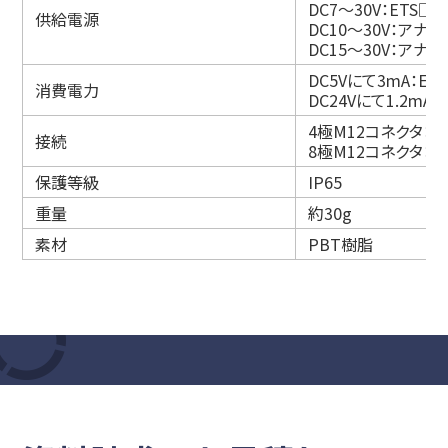
DC7～30V：ETS□
供給電源
DC10～30V：アナ
DC15～30V：アナ
DC5Vにて3mA：ET
消費電力
DC24Vにて1.2mA
4極M12コネクタ：E
接続
8極M12コネクタ：
保護等級
IP65
重量
約30g
素材
PBT樹脂