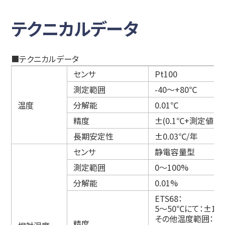
テクニカルデータ
■テクニカルデータ
センサ
Pt100
測定範囲
-40～+80℃
温度
分解能
0.01℃
精度
±(0.1℃+測定値の0
長期安定性
±0.03℃/年
センサ
静電容量型
測定範囲
0～100%
分解能
0.01%
ETS68：
5～50℃にて：±1.2
その他温度範囲：±(1
精度