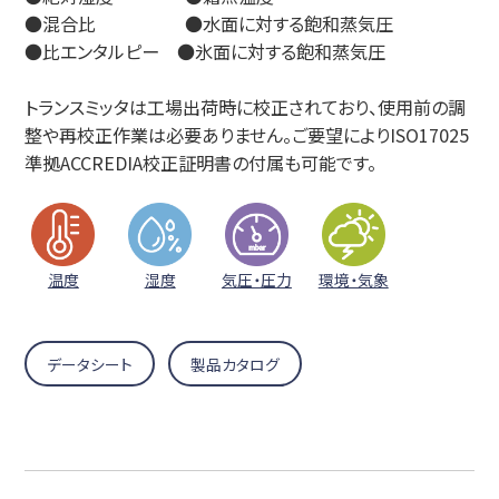
●混合比 ●水面に対する飽和蒸気圧
●比エンタルピー ●氷面に対する飽和蒸気圧
トランスミッタは工場出荷時に校正されており、使用前の調
整や再校正作業は必要ありません。ご要望によりISO17025
準拠ACCREDIA校正証明書の付属も可能です。
温度
湿度
気圧・圧力
環境・気象
データシート
製品カタログ