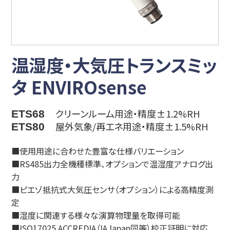
温湿度・大気圧トランスミッ
タ ENVIROsense
クリーンルーム用途・精度±1.2%RH
ETS68
屋外気象/再エネ用途・精度±1.5%RH
ETS80
■使用用途に合わせた豊富な仕様バリエーション
■RS485出力全機種標準、オプションで温湿度アナログ出
力
■ピエゾ抵抗式大気圧センサ（オプション）による高精度測
定
■湿度に関連する様々な演算物理量を取得可能
■ISO17025 ACCREDIA（IAJapan同等）校正証明に対応