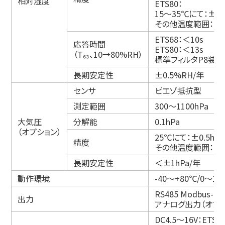
相対湿度
ETS80：
15～35℃にて：±1.
その他温度範囲：±(1
ETS68：＜10s
応答時間
ETS80：＜13s
（T₆₃、10→80%RH）
標準フィルタP8装着
長期安定性
±0.5%RH/年
センサ
ピエゾ抵抗型
測定範囲
300～1100hPa
大気圧
分解能
0.1hPa
（オプション）
25℃にて：±0.5hP
精度
その他温度範囲：±1hP
長期安定性
＜±1hPa/年
動作環境
-40～+80℃/0～1
RS485 Modbus
出力
アナログ出力（オプショ
DC4.5～16V：ETS