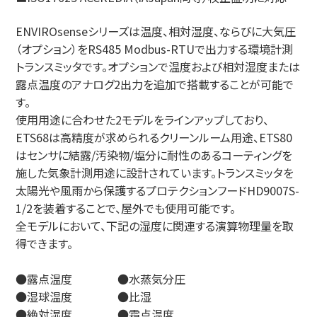
ENVIROsenseシリーズは温度、相対湿度、ならびに大気圧
（オプション）をRS485 Modbus-RTUで出力する環境計測
トランスミッタです。オプションで温度および相対湿度または
露点温度のアナログ2出力を追加で搭載することが可能で
す。
使用用途に合わせた2モデルをラインアップしており、
ETS68は高精度が求められるクリーンルーム用途、ETS80
はセンサに結露/汚染物/塩分に耐性のあるコーティングを
施した気象計測用途に設計されています。トランスミッタを
太陽光や風雨から保護するプロテクションフードHD9007S-
1/2を装着することで、屋外でも使用可能です。
全モデルにおいて、下記の湿度に関連する演算物理量を取
得できます。
●露点温度 ●水蒸気分圧
●湿球温度 ●比湿
●絶対湿度 ●霜点温度