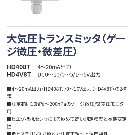
大気圧トランスミッタ（ゲー
ジ微圧・微差圧）
4～20mA出力
HD408T
DC0～10/0～5/1～5V出力
HD4V8T
■4～20mA出力（HD408T）/0～10V出力（HD4V8T）の2種
類
■測定範囲10hPa～200hPaのゲージ微圧/微差圧モニタ
用
■ピエゾ抵抗センサによる極めて高い測定精度と長期安定
性
■低ヒステリシスで優れた測定再現性と温度特性