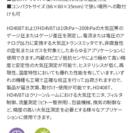
■コンパクトサイズ（66×60×35mm）で狭い場所への取付
けも可
HD408TおよびHD4V8Tは10hPa～200hPaの大気圧帯の
ゲージ圧またはゲージ差圧を測定し、電流または電圧のア
ナログ出力に変換する大気圧トランスミッタです。非腐食性
の空気またはガスを対象としたあらゆるアプリケーションに
使用できます。内蔵のピエゾ抵抗センサにより極めて高い精
度と安定性の大気圧測定が可能で、ヒステリシスが低く、再
現性、温度特性においても優れた性能を有しています。いず
れの機種も工場で正確な校正を行って出荷されますので、
製品が届き次第、取付け・使用が可能です。HD408T、
HD4V8Tはクリーンルームにおける大気圧モニタ、フィルタ
制御、流量測定（ピトー管併用）、包装機械、換気の制御な
ど、精度の高い大気圧測定を必要とする様々なアプリケー
ションに使用できます。