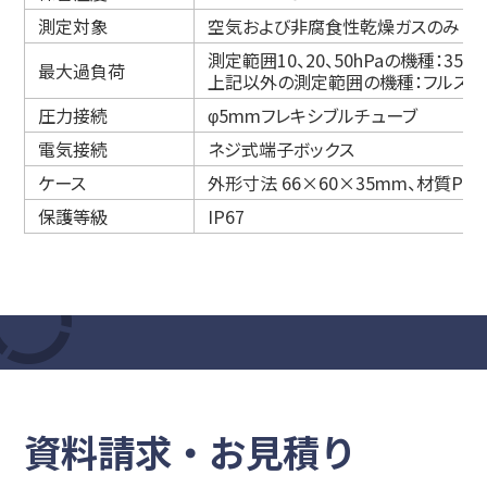
測定対象
空気および非腐食性乾燥ガスのみ
測定範囲10、20、50hPaの機種：350h
最大過負荷
上記以外の測定範囲の機種：フルスケ
圧力接続
φ5mmフレキシブルチューブ
電気接続
ネジ式端子ボックス
ケース
外形寸法 66×60×35mm、材質PC
保護等級
IP67
資料請求・お見積り