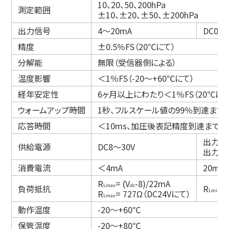
10、20、50、200hPa
測定範囲
±10、±20、±50、±200hPa
出力信号
4～20mA
DC0～
精度
±0.5％FS（20℃にて）
分解能
無限（受信器側による）
温度影響
＜1％FS（-20～+60℃にて）
経年安定性
6ヶ月以上にわたり＜1％FS（20℃にて
ウォームアップ時間
1秒、フルスケール値の99％到達まで
応答時間
＜10ms、加圧後表記精度到達まで
出力DC
供給電源
DC8～30V
出力DC
消費電流
＜4mA
20mA
R
= (V
-8)/22mA
Lmax
dc
負荷抵抗
R
=
Lmin
R
= 727Ω（DC24Vにて）
Lmax
動作温度
-20～+60℃
保管温度
-20～+80℃