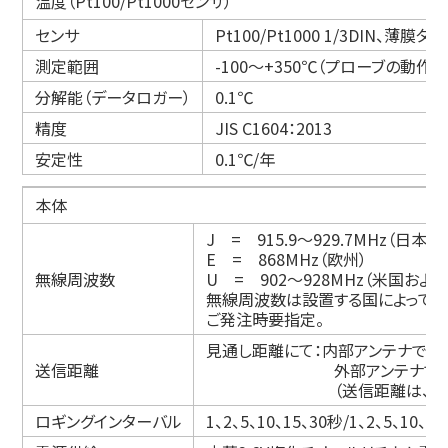
温度（Pt100/Pt1000センサ）
センサ
Pt100/Pt1000 1/3DIN、薄膜タ
測定範囲
-100～+350℃（プローブの動
分解能（データロガー）
0.1℃
精度
JIS C1604：2013
安定性
0.1℃/年
本体
J = 915.9～929.7MHz（日本）
E = 868MHz（欧州）
無線周波数
U = 902～928MHz（米国およ
無線周波数は設置する国によって異
ご発注時要指定。
見通し距離にて：内部アンテナで300m（
送信距離
外部アンテナで>500m（E
（送信距離は、障害物や悪天
ロギングインターバル
1、2、5、10、15、30秒/1、2、5、10、1