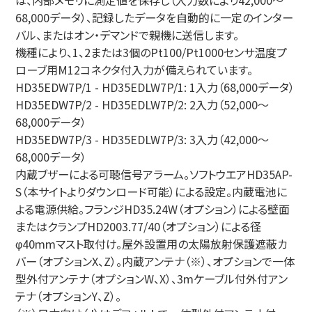
は、内部メモリに測定値を保存し（入力数により42,000～
68,000データ）、記録したデータを自動的に一定のインター
バル、またはオン・デマンドで親機に送信します。
機種により、1、2または3個のPt100/Pt1000センサ温度プ
ローブ用M12コネクタ付入力が備えられています。
HD35EDW7P/1 - HD35EDLW7P/1: 1入力（68,000データ）
HD35EDW7P/2 - HD35EDLW7P/2: 2入力（52,000～
68,000データ）
HD35EDW7P/3 - HD35EDLW7P/3: 3入力（42,000～
68,000データ）
内蔵ブザーによる可聴信号アラーム。ソフトウエアHD35AP-
S（本サイトよりダウンロード可能）による設定。内蔵電池に
よる電源供給。フランジHD35.24W（オプション）による壁面
またはクランプHD2003.77/40（オプション）による径
φ40mmマスト取付け。屋外設置用の太陽放射保護遮蔽カ
バー（オプションX、Z）。内蔵アンテナ（※）、オプションで一体
型外付アンテナ（オプションW、X）、3mケーブル付外付アン
テナ（オプションY、Z）。