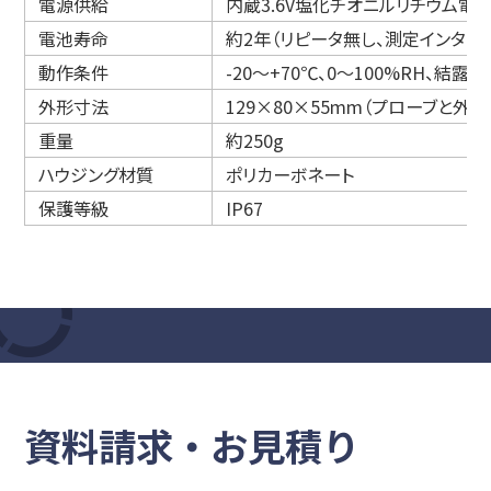
電源供給
内蔵3.6V塩化チオニルリチウム電池（L
電池寿命
約2年（リピータ無し、測定インター
動作条件
-20～+70℃、0～100%RH、結露
外形寸法
129×80×55mm（プローブと外
重量
約250g
ハウジング材質
ポリカーボネート
保護等級
IP67
資料請求・お見積り