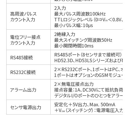
2入力
高周波パルス
最大パルス周波数100kHz
カウント入力
TTLロジックレベル（0⇒V
＜0.8V、1
in
最小パルス幅：10μs
2絶縁入力
電位フリー接点
最大スイッチング周波数50Hz
カウント入力
最小開閉時間10ms
RS485ポート（8センサまで接続可）、セ
RS485接続
HD52.3D、HD53LSシリーズおよびM
2×RS232Cポート、1ポートはPC
RS232C接続
1ポートはオプションのGSMモジュー
2×無電圧接点出力
アラーム出力
接点容量：1A、DC30Vにて抵抗負荷
デジタルI/Oポートのひとつをアラー
安定化＋5V出力、Max. 500mA
センサ電源出力
＋V
（スイッチング）：電源電圧入力
sw