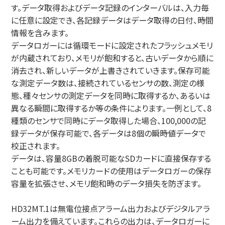
す。データ取得およびデータ記録のインターバルは、入力毎
に任意に設定でき、各記録データはデータ取得の日付、時間
情報を含みます。
データロガーには循環モードに設定されたフラッシュメモリ
が内蔵されており、メモリが飽和すると、古いデータから順に
消去され、新しいデータが上書きされていきます。保存可能
な測定データ数は、接続されているセンサの数、測定の様
態、種々センサの測定データを同時に取得するか、あるいは
異なる瞬間に取得するか等の条件によります。一例として、8
種類のセンサで同時にデータ取得した場合、100,000の記
録データが保存可能で、各データは8個の瞬時値データで
校正されます。
データは、容量8GBの着脱可能なSDカードに直接保存する
ことも可能です。メモリカードの使用はデータロガーの保存
容量を拡張させ、メモリ飽和時のデータ損失を防ぎます。
HD32MT.1は無電位接点アラーム出力およびデジタルアラ
ーム出力を備えています。これらの出力は、データロガーに