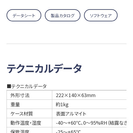
データシート
製品カタログ
ソフトウェア
テクニカルデータ
■テクニカルデータ
外形寸法
222×140×63mm
重量
約1kg
ケース材質
表面アルマイト
動作温度・湿度
-40～+60℃、0～95%RH（結露なきこ
保管温度
-25～+65℃