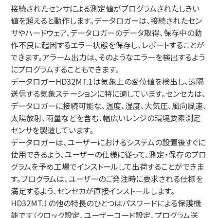
接続されたセンサによる測定値がプログラムされたしきい
値を超えると動作します。データロガーは、接続されたセン
サやハードウェア、データロガーのデータ取得、保存中の動
作不良に起因するエラー状態を保存し、レポートすることが
できます。アラーム出力は、そのようなエラーを検出するよう
にプログラムすることもできます。
データロガーHD32MT.1は気象上の変位値を検出し、遠隔
送信する気象ステーションに特に適しています。センセカは、
データロガーに接続可能な、温度、湿度、大気圧、風向風速、
太陽放射、雨量などを含む、幅広いレンジの環境要素測定
センサを製造しています。
データロガーは、ユーザーにおけるシステムの設置後すぐに
使用できるよう、ユーザーの仕様に従って、測定・保存のプロ
グラムを予め工場でインストールして出荷することができま
す。プログラムは、ユーザーのご発注時に要求される仕様を
満足するよう、センセカが直接インストールします。
HD32MT.1の他の特長のひとつはパスワードによる保護機
能です（クロック設定、ユーザーコード設定、プログラム送