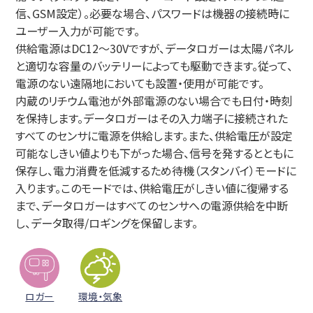
信、GSM設定）。必要な場合、パスワードは機器の接続時に
ユーザー入力が可能です。
供給電源はDC12～30Vですが、データロガーは太陽パネル
と適切な容量のバッテリーによっても駆動できます。従って、
電源のない遠隔地においても設置・使用が可能です。
内蔵のリチウム電池が外部電源のない場合でも日付・時刻
を保持します。データロガーはその入力端子に接続された
すべてのセンサに電源を供給します。また、供給電圧が設定
可能なしきい値よりも下がった場合、信号を発するとともに
保存し、電力消費を低減するため待機（スタンバイ）モードに
入ります。このモードでは、供給電圧がしきい値に復帰する
まで、データロガーはすべてのセンサへの電源供給を中断
し、データ取得/ロギングを保留します。
ロガー
環境・気象