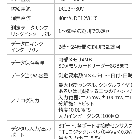
供給電源
DC12～30V
消費電流
40mA、DC12Vにて
測定データサンプ
1～60秒の範囲で設定可
リングインターバル
データロギング
2秒～24時間の範囲で設定可
インターバル
内部メモリ4MB
データ保存容量
SDメモリカードリーダー8GBまで
データ当りの容量
測定要素数N×4バイト+日付・日時6
最大16チャンネル、シングルワイヤ（シ
あるいは、隣接する二つのチャンネルを
入力範囲：±25mV、±100mV、±1000
アナログ入力
分解能：16ビット
精度：0.01%FS
入力インピーダンス：100MΩ
8ポート、各ポートは接続センサ入力
デジタル入力/出力
TTLロジックレベル（0⇒V
＜0.8V、1
in
ポート
最大入力電圧：5.5V