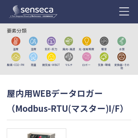
要素分類
温度
湿度
気圧・圧力
風向・風速
光・放射照度
騒音
水質
酸素・CO2・PM
雨量
微気候・WBGT
マルチ
ロガー
気象・環境
変換器・その
他
屋内用WEBデータロガー
（Modbus-RTU(マスター)I/F）