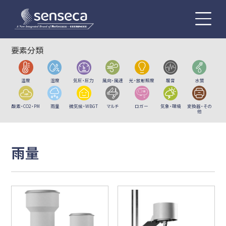
要素分類
温度
湿度
気圧・圧力
風向・風速
光・放射照度
騒音
水質
酸素・CO2・PM
雨量
微気候・WBGT
マルチ
ロガー
気象・環境
変換器・その
他
雨量