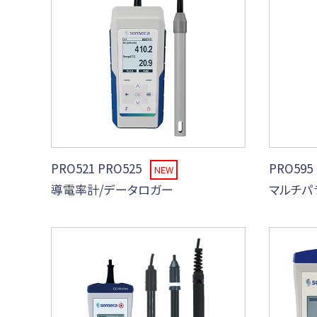
PRO521 PRO525
PRO595
NEW
導電率計/データロガー
マルチパ