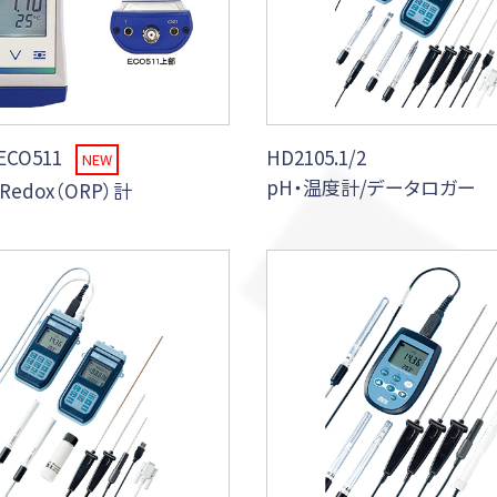
 ECO511
HD2105.1/2
NEW
pH・温度計/データロガー
Redox（ORP）計