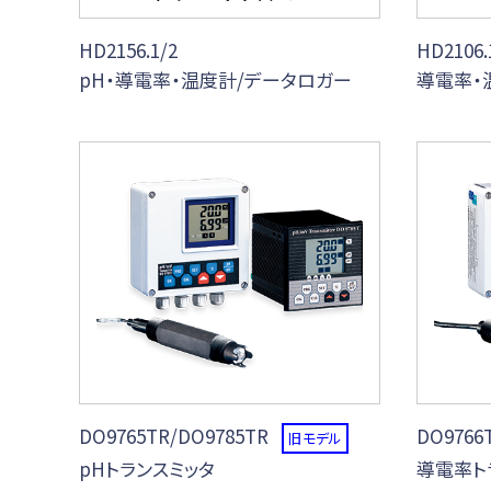
HD2156.1/2
HD2106.
pH・導電率・温度計/データロガー
導電率・
DO9765TR/DO9785TR
DO9766
旧モデル
pHトランスミッタ
導電率ト