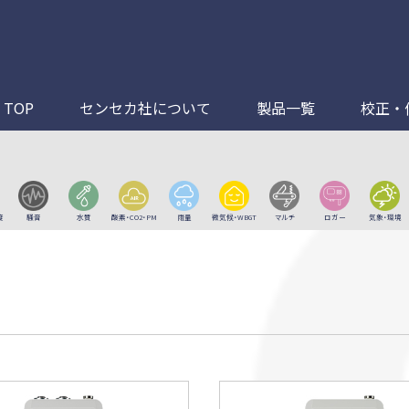
TOP
センセカ社について
製品一覧
校正・
度
騒音
水質
酸素・CO2・PM
雨量
微気候・WBGT
マルチ
ロガー
気象・環境