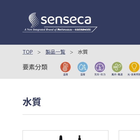
TOP
製品一覧
水質
要素分類
温度
湿度
気圧・圧力
風向・風速
光・放射照
水質